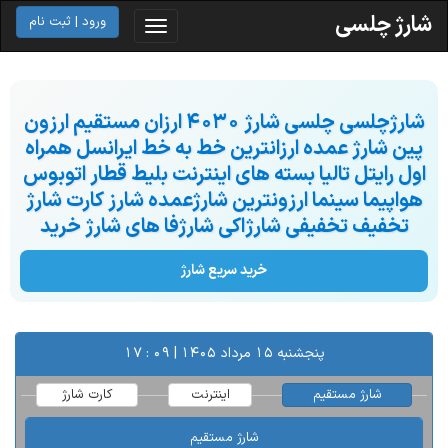
شارژ چلسی
ورود | ثبت نام
شارژچلسی چلسی شارژ 4030 ارزان مستقیم ارزون
پین شارژ عمده ارزانترین خط به خط ایرانسل همراه
اول رایتل تالیا بسته های اینترنت بلیط قطار اتوبوس
هواپیما سینما ارزونترین شارژعمده شارز کارت شارژ
تخفیف تخفیفی شارژاکی شارژفا های شارژ خرید
خرید سریع شارژ
پنجشنبه ۱۵ مرداد ۱۴۰۵ | ۰۹ : ۱۷
شارژ مستقیم
اینترنت
کارت شارژ
شارژ مستقیم